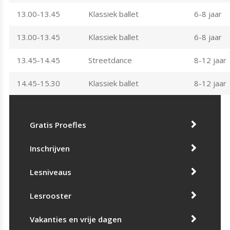
13.00-13.45
Klassiek ballet
6-8 jaar
13.00-13.45
Klassiek ballet
6-8 jaar
13.45-14.45
Streetdance
8-12 jaar
14.45-15.30
Klassiek ballet
8-12 jaar
Gratis Proefles
Inschrijven
Lesniveaus
Lesrooster
Vakanties en vrije dagen