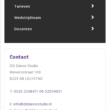
Tarieven
Wedstrijdteam
Docenten
Contact
DD Dance Studio
Weversstraat 109
8223 AB LELYSTAD
T:
0320 224847
/
06 52054631
E:
info@dddancestudio.nl