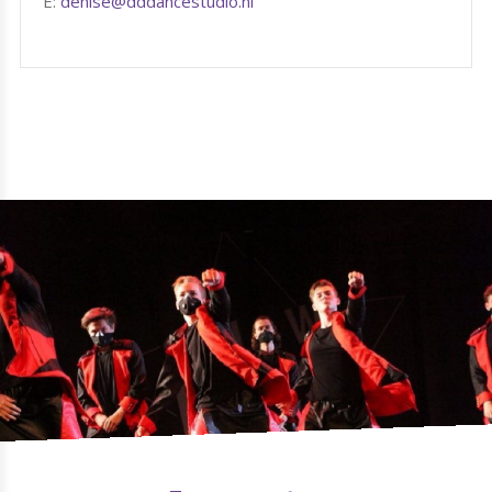
E:
denise@dddancestudio.nl